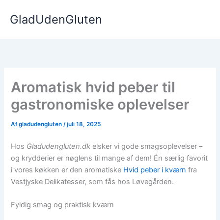
Gå
GladUdenGluten
til
indholdet
Aromatisk hvid peber til
gastronomiske oplevelser
Af
gladudengluten
/
juli 18, 2025
Hos
Gladudengluten.dk
elsker vi gode smagsoplevelser –
og krydderier er nøglens til mange af dem! Én særlig favorit
i vores køkken er den aromatiske
Hvid peber i kværn
fra
Vestjyske Delikatesser, som fås hos Løvegården.
Fyldig smag og praktisk kværn