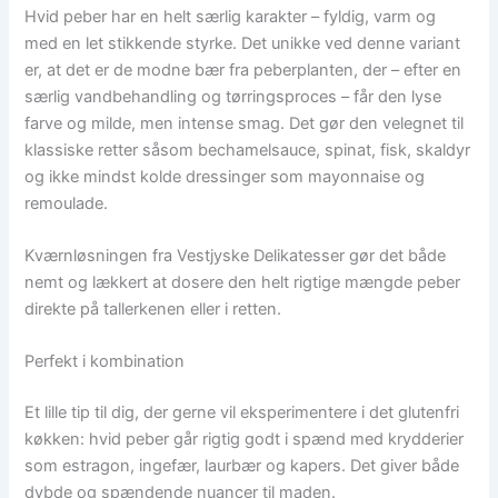
Hvid peber har en helt særlig karakter – fyldig, varm og
med en let stikkende styrke. Det unikke ved denne variant
er, at det er de modne bær fra peberplanten, der – efter en
særlig vandbehandling og tørringsproces – får den lyse
farve og milde, men intense smag. Det gør den velegnet til
klassiske retter såsom bechamelsauce, spinat, fisk, skaldyr
og ikke mindst kolde dressinger som mayonnaise og
remoulade.
Kværnløsningen fra Vestjyske Delikatesser gør det både
nemt og lækkert at dosere den helt rigtige mængde peber
direkte på tallerkenen eller i retten.
Perfekt i kombination
Et lille tip til dig, der gerne vil eksperimentere i det glutenfri
køkken: hvid peber går rigtig godt i spænd med krydderier
som estragon, ingefær, laurbær og kapers. Det giver både
dybde og spændende nuancer til maden.