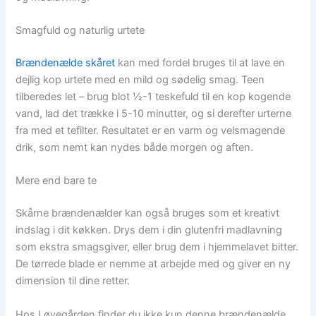
Smagfuld og naturlig urtete
Brændenælde skåret
kan med fordel bruges til at lave en
dejlig kop urtete med en mild og sødelig smag. Teen
tilberedes let – brug blot ½-1 teskefuld til en kop kogende
vand, lad det trække i 5-10 minutter, og si derefter urterne
fra med et tefilter. Resultatet er en varm og velsmagende
drik, som nemt kan nydes både morgen og aften.
Mere end bare te
Skårne brændenælder kan også bruges som et kreativt
indslag i dit køkken. Drys dem i din glutenfri madlavning
som ekstra smagsgiver, eller brug dem i hjemmelavet bitter.
De tørrede blade er nemme at arbejde med og giver en ny
dimension til dine retter.
Hos Løvegården finder du ikke kun denne brændenælde,