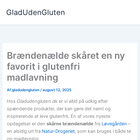
Gå
GladUdenGluten
til
indholdet
Brændenælde skåret en ny
favorit i glutenfri
madlavning
Af
gladudengluten
/
august 12, 2025
Hos
Gladudengluten.dk
er vi altid på udkig efter
spændende produkter, der kan gøre det nemt og
inspirerende at leve glutenfrit. Én af vores nyeste
opdagelser er den
skårne brændenælde
fra
Løvegården
–
en alsidig urt fra
Natur-Drogeriet
, som kan bruges i både te
og madlavning.