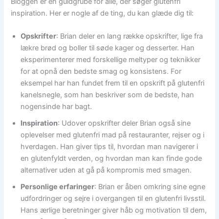
Bloggen er en guldgrube for alle, der søger glutenfri
inspiration. Her er nogle af de ting, du kan glæde dig til:​
Opskrifter
: Brian deler en lang række opskrifter, lige fra
lækre brød og boller til søde kager og desserter. Han
eksperimenterer med forskellige meltyper og teknikker
for at opnå den bedste smag og konsistens. For
eksempel har han fundet frem til en opskrift på glutenfri
kanelsnegle, som han beskriver som de bedste, han
nogensinde har bagt. ​
Inspiration
: Udover opskrifter deler Brian også sine
oplevelser med glutenfri mad på restauranter, rejser og i
hverdagen. Han giver tips til, hvordan man navigerer i
en glutenfyldt verden, og hvordan man kan finde gode
alternativer uden at gå på kompromis med smagen.​
Personlige erfaringer
: Brian er åben omkring sine egne
udfordringer og sejre i overgangen til en glutenfri livsstil.
Hans ærlige beretninger giver håb og motivation til dem,