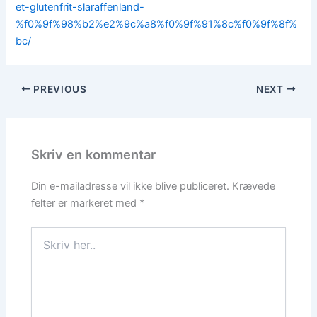
et-glutenfrit-slaraffenland-
%f0%9f%98%b2%e2%9c%a8%f0%9f%91%8c%f0%9f%8f%
bc/
PREVIOUS
NEXT
Skriv en kommentar
Din e-mailadresse vil ikke blive publiceret.
Krævede
felter er markeret med
*
Skriv
her..