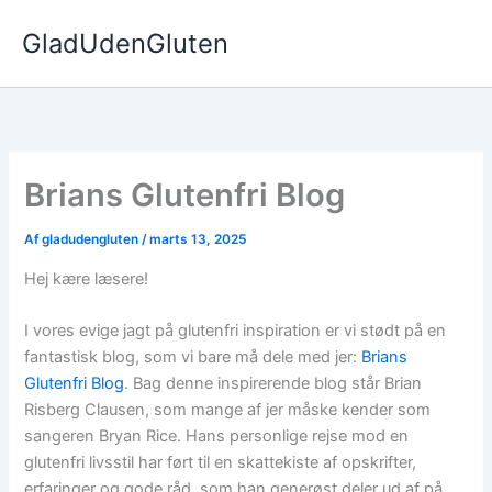
Gå
GladUdenGluten
til
indholdet
Brians Glutenfri Blog
Af
gladudengluten
/
marts 13, 2025
Hej kære læsere!
I vores evige jagt på glutenfri inspiration er vi stødt på en
fantastisk blog, som vi bare må dele med jer:
Brians
Glutenfri Blog
. Bag denne inspirerende blog står Brian
Risberg Clausen, som mange af jer måske kender som
sangeren Bryan Rice. Hans personlige rejse mod en
glutenfri livsstil har ført til en skattekiste af opskrifter,
erfaringer og gode råd, som han generøst deler ud af på