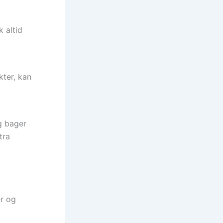
 altid
kter, kan
g bager
tra
r og