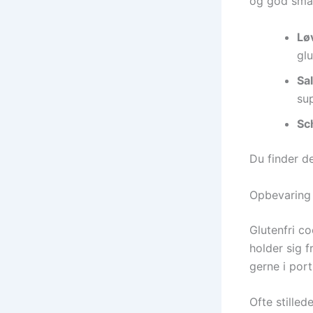
og god sma
Lø
glu
Sal
su
Sc
Du finder de
Opbevaring
Glutenfri c
holder sig 
gerne i por
Ofte stille