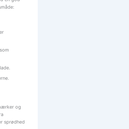
gsmåde:
er
 som
lade.
erne.
 mærker og
ra
er sprødhed