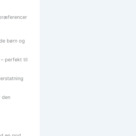
spræferencer
åde børn og
 perfekt til
erstatning
r den
ed en god