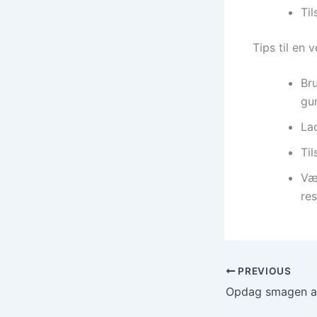
Til
Tips til en 
Br
gu
Lad
Til
Væ
res
PREVIOUS