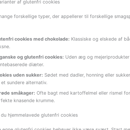
rianter af glutenfri cookies
ange forskellige typer, der appellerer til forskellige smag
utenfri cookies med chokolade:
Klassiske og elskede af b
ksne.
ganske og glutenfri cookies:
Uden æg og mejeriprodukter –
antebaserede diæter.
okies uden sukker:
Sødet med dadler, honning eller sukker
 et sundere alternativ.
røde småkager:
Ofte bagt med kartoffelmel eller rismel fo
rfekte knasende krumme.
 du hjemmelavede glutenfri cookies
e egne glutenfri cookies behøver ikke være svært. Start m