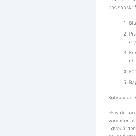
basisopskri
Bl
Pi
æg
Ko
cho
Fo
Bag
Købsguide: 
Hvis du for
varianter a
Løvegården