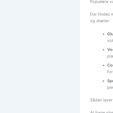
Populære va
Der findes m
og diæter:
Gl
vo
Ve
pl
Co
for
Sp
pe
Sådan laver
At bage sin