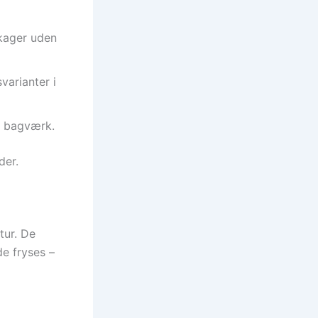
kager uden
varianter i
i bagværk.
der.
tur. De
de fryses –