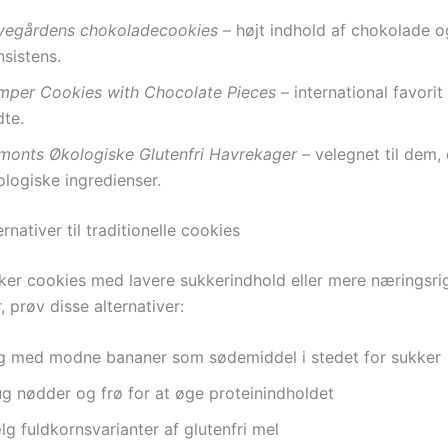
vegårdens chokoladecookies
– højt indhold af chokolade 
sistens.
mper Cookies with Chocolate Pieces
– international favori
dte.
monts Økologiske Glutenfri Havrekager
– velegnet til dem,
logiske ingredienser.
rnativer til traditionelle cookies
ker cookies med lavere sukkerindhold eller mere næringsri
, prøv disse alternativer:
g med modne bananer som sødemiddel i stedet for sukker
ug nødder og frø for at øge proteinindholdet
g fuldkornsvarianter af glutenfri mel