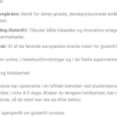
g.
vegården:
Kendt for deres sprøde, danskproducerede små
ten.
ling Glutenfri:
Tilbyder både klassiske og innovative smags
permarkeder.
här:
Et af de førende europæiske brands inden for glutenfr
m online, i helsekostforretninger og i de fleste supermarke
 og holdbarhed
ookies bør opbevares i en lufttæt beholder ved stuetempera
friske i cirka 4-5 dage. Ønsker du længere holdbarhed, kan 
tioner, så de nemt kan tøs op efter behov.
de spørgsmål om glutenfri cookies