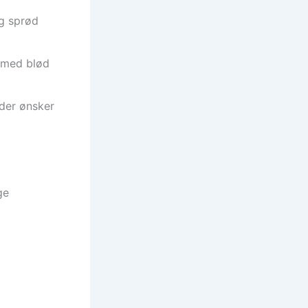
og sprød
t med blød
 der ønsker
ge