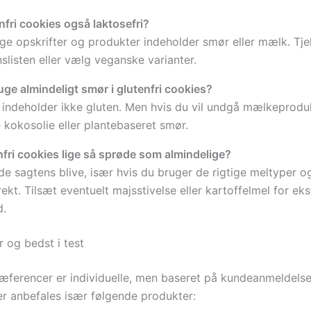
enfri cookies også laktosefri?
ge opskrifter og produkter indeholder smør eller mælk. Tjek
nslisten eller vælg veganske varianter.
ge almindeligt smør i glutenfri cookies?
 indeholder ikke gluten. Men hvis du vil undgå mælkeprodu
 kokosolie eller plantebaseret smør.
nfri cookies lige så sprøde som almindelige?
de sagtens blive, især hvis du bruger de rigtige meltyper o
kt. Tilsæt eventuelt majsstivelse eller kartoffelmel for eks
d.
 og bedst i test
ferencer er individuelle, men baseret på kundeanmeldelse
ter anbefales især følgende produkter: