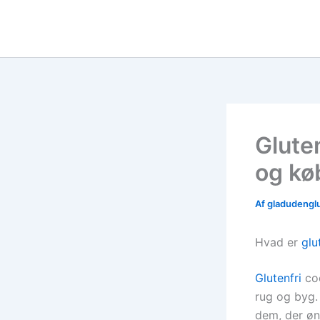
Gå
til
indholdet
Glute
og kø
Af
gladudengl
Hvad er
glu
Glutenfri
coo
rug og byg.
dem, der øns