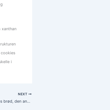
ag
m xanthan
trukturen
e cookies
kelle i
NEXT
“Cøliaki – den enes brød, den andens død”: Når Anders Matthesen rapper om glutenfri liv