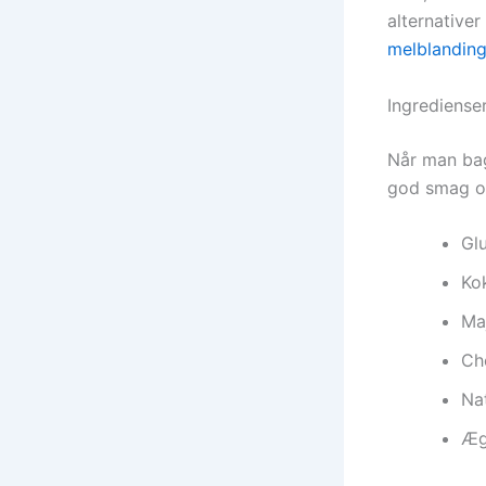
alternative
melblanding
Ingredienser
Når man bag
god smag og
Gl
Ko
Maj
Ch
Nat
Æg