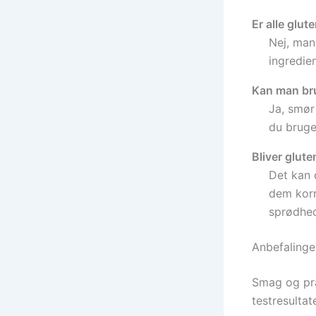
Er alle glut
Nej, man
ingredie
Kan man bru
Ja, smør
du bruge
Bliver glute
Det kan 
dem korre
sprødhe
Anbefalinger
Smag og præ
testresulta