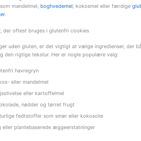
r som mandelmel,
boghvedemel
, kokosmel eller færdige
glut
er
.
, der oftest bruges i glutenfri cookies
er uden gluten, er det vigtigt at vælge ingredienser, der b
 den rigtige tekstur. Her er nogle populære valg:
utenfri havregryn
kos- eller mandelmel
sstivelse eller kartoffelmel
okolade, nødder og tørret frugt
urlige fedtstoffer som smør eller kokosolie
 eller plantebaserede æggeerstatninger