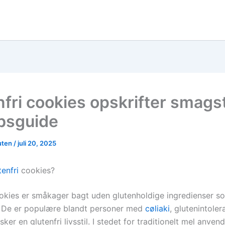
nfri cookies opskrifter smags
bsguide
uten
/
juli 20, 2025
tenfri
cookies?
kies er småkager bagt uden glutenholdige ingredienser s
 De er populære blandt personer med
cøliaki
, glutenintoler
ker en glutenfri livsstil. I stedet for traditionelt mel anven