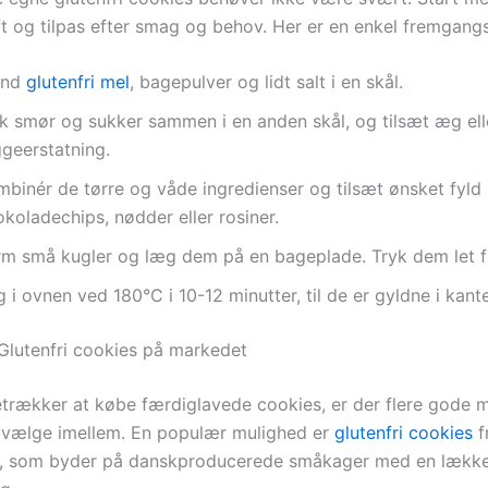
ft og tilpas efter smag og behov. Her er en enkel fremgan
and
glutenfri mel
, bagepulver og lidt salt i en skål.
sk smør og sukker sammen i en anden skål, og tilsæt æg ell
geerstatning.
mbinér de tørre og våde ingredienser og tilsæt ønsket fyld
koladechips, nødder eller rosiner.
rm små kugler og læg dem på en bageplade. Tryk dem let f
 i ovnen ved 180°C i 10-12 minutter, til de er gyldne i kant
Glutenfri cookies på markedet
etrækker at købe færdiglavede cookies, er der flere gode
t vælge imellem. En populær mulighed er
glutenfri cookies
f
, som byder på danskproducerede småkager med en lækk