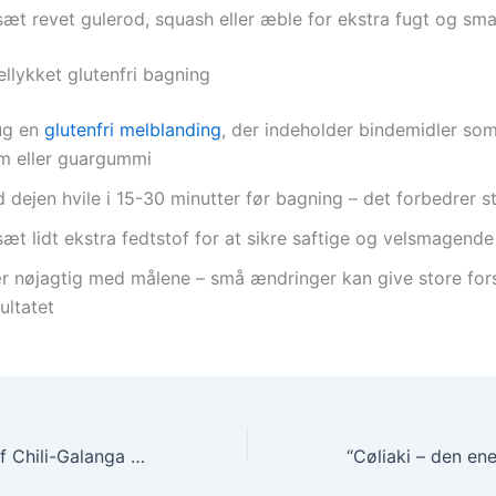
sæt revet gulerod, squash eller æble for ekstra fugt og sm
vellykket glutenfri bagning
ug en
glutenfri melblanding
, der indeholder bindemidler so
m eller guargummi
 dejen hvile i 15-30 minutter før bagning – det forbedrer s
sæt lidt ekstra fedtstof for at sikre saftige og velsmagend
r nøjagtig med målene – små ændringer kan give store fors
ultatet
Opdag smagen af Chili-Galanga Tørpesto