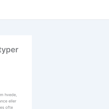
typer
om hvede,
ance eller
des ofte