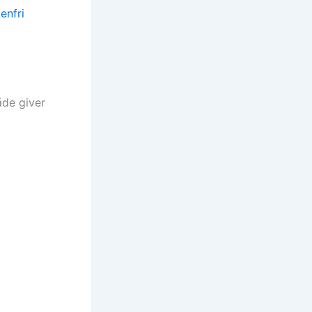
enfri
åde giver