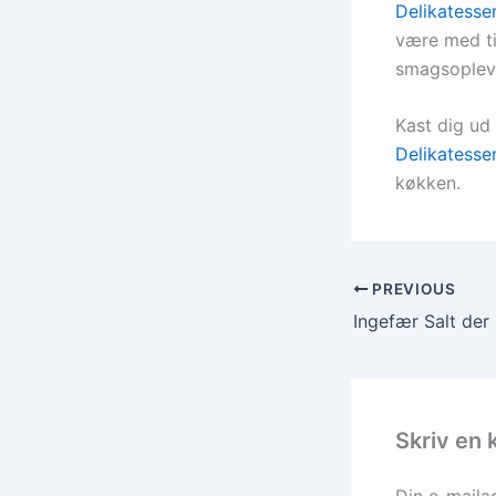
Delikatesse
være med til
smagsopleve
Kast dig ud
Delikatesse
køkken.
PREVIOUS
Ingefær Salt der
Skriv en
Din e-mailad