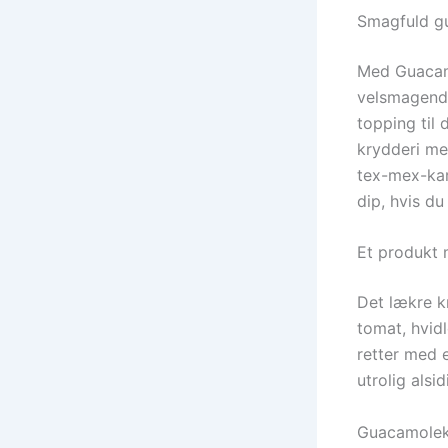
Smagfuld gu
Med Guacamo
velsmagende
topping til 
krydderi me
tex-mex-kar
dip, hvis du 
Et produkt
Det lækre kr
tomat, hvidl
retter med 
utrolig alsi
Guacamolekr