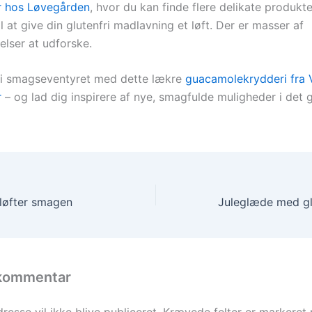
r hos Løvegården
, hvor du kan finde flere delikate produkte
 at give din glutenfri madlavning et løft. Der er masser af
lser at udforske.
 i smagseventyret med dette lækre
guacamolekrydderi fra 
r
– og lad dig inspirere af nye, smagfulde muligheder i det g
 løfter smagen
 kommentar
resse vil ikke blive publiceret.
Krævede felter er markere