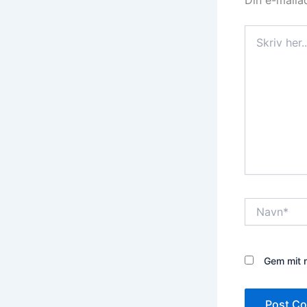
Skriv
her..
Navn*
Gem mit n