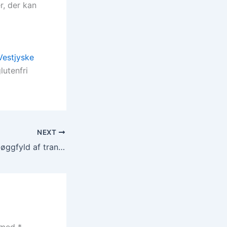
r, der kan
Vestjyske
lutenfri
NEXT
Juleglæde med gløggfyld af tranebær mandler og rosiner
t med
*