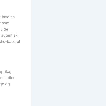
 lave en
er som
fulde
 autentisk
che-baseret
aprika,
en i dine
uge og