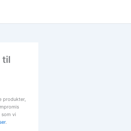
til
e produkter,
kompromis
g som vi
ser
.