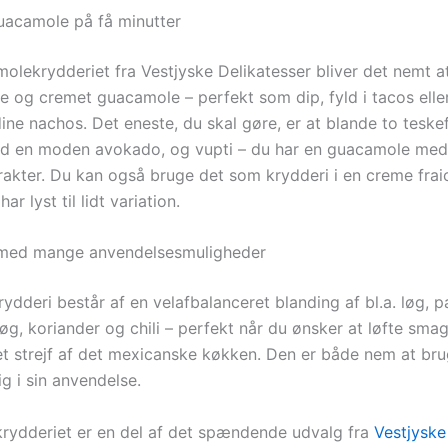
acamole på få minutter
lekrydderiet fra Vestjyske Delikatesser bliver det nemt at
 og cremet guacamole – perfekt som dip, fyld i tacos ell
dine nachos. Det eneste, du skal gøre, er at blande to teske
d en moden avokado, og vupti – du har en guacamole med
akter. Du kan også bruge det som krydderi i en creme frai
har lyst til lidt variation.
 med mange anvendelsesmuligheder
ydderi består af en velafbalanceret blanding af bl.a. løg, p
øg, koriander og chili – perfekt når du ønsker at løfte smag
et strejf af det mexicanske køkken. Den er både nem at br
dig i sin anvendelse.
ydderiet er en del af det spændende udvalg fra
Vestjyske