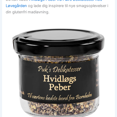
Løvegården
og lade dig inspirere til nye smagsoplevelser i
din glutenfri madlavning.