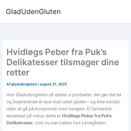
Gå
GladUdenGluten
til
indholdet
Hvidløgs Peber fra Puk’s
Delikatesser tilsmager dine
retter
Af
gladudengluten
/
august 21, 2025
Hos
Gladudengluten.dk
elsker vi produkter, der gør det let
og inspirerende at lave mad uden gluten – og ikke mindst
uden at gå på kompromis med smagen. Et fantastisk
eksempel på netop dette er
Hvidløgs Peber fra Puk’s
Delikatesser
, som nu kan købes hos Løvegården.