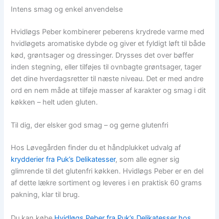
Intens smag og enkel anvendelse
Hvidløgs Peber kombinerer peberens krydrede varme med
hvidløgets aromatiske dybde og giver et fyldigt løft til både
kød, grøntsager og dressinger. Drysses det over bøffer
inden stegning, eller tilføjes til ovnbagte grøntsager, tager
det dine hverdagsretter til næste niveau. Det er med andre
ord en nem måde at tilføje masser af karakter og smag i dit
køkken – helt uden gluten.
Til dig, der elsker god smag – og gerne glutenfri
Hos Løvegården finder du et håndplukket udvalg af
krydderier fra Puk’s Delikatesser
, som alle egner sig
glimrende til det glutenfri køkken. Hvidløgs Peber er en del
af dette lækre sortiment og leveres i en praktisk 60 grams
pakning, klar til brug.
Du kan købe
Hvidløgs Peber fra Puk’s Delikatesser hos