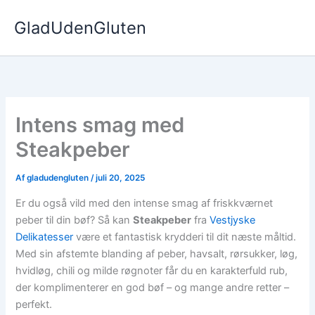
Gå
GladUdenGluten
til
indholdet
Intens smag med
Steakpeber
Af
gladudengluten
/
juli 20, 2025
Er du også vild med den intense smag af friskkværnet
peber til din bøf? Så kan
Steakpeber
fra
Vestjyske
Delikatesser
være et fantastisk krydderi til dit næste måltid.
Med sin afstemte blanding af peber, havsalt, rørsukker, løg,
hvidløg, chili og milde røgnoter får du en karakterfuld rub,
der komplimenterer en god bøf – og mange andre retter –
perfekt.