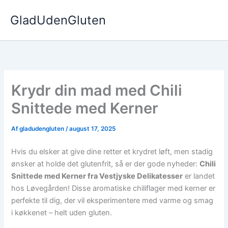
Gå
GladUdenGluten
til
indholdet
Krydr din mad med Chili
Snittede med Kerner
Af
gladudengluten
/
august 17, 2025
Hvis du elsker at give dine retter et krydret løft, men stadig
ønsker at holde det glutenfrit, så er der gode nyheder:
Chili
Snittede med Kerner fra Vestjyske Delikatesser
er landet
hos Løvegården! Disse aromatiske chiliflager med kerner er
perfekte til dig, der vil eksperimentere med varme og smag
i køkkenet – helt uden gluten.