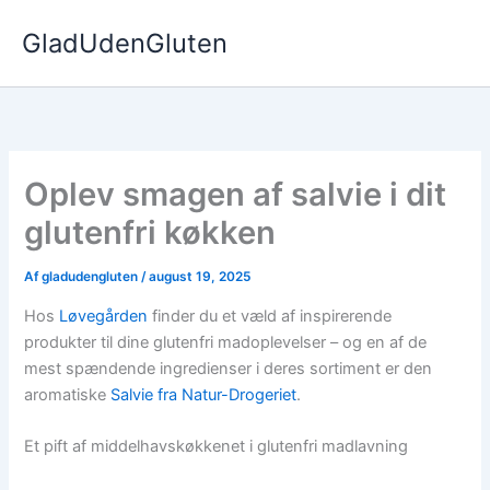
Gå
GladUdenGluten
til
indholdet
Oplev smagen af salvie i dit
glutenfri køkken
Af
gladudengluten
/
august 19, 2025
Hos
Løvegården
finder du et væld af inspirerende
produkter til dine glutenfri madoplevelser – og en af de
mest spændende ingredienser i deres sortiment er den
aromatiske
Salvie fra Natur-Drogeriet
.
Et pift af middelhavskøkkenet i glutenfri madlavning