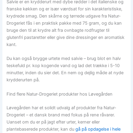
Salvie er en krydderurt med dybe rødder i det italienske og
franske køkken og er især værdsat for sin karakteristiske,
krydrede smag. Den skårne og tørrede udgave fra Natur-
Drogeriet fås i en praktisk pakke med 75 gram, og du kan
bruge den til at krydre alt fra ovnbagte rodfrugter til
glutenfri pastaretter eller give dine dressinger en aromatisk
kant.
Du kan også brygge urtete med salvie – brug blot en halv
teskefuld pr. kop kogende vand og lad det trække i 5-10
minutter, inden du sier det. En nem og dejlig måde at nyde
krydderurten på.
Find flere Natur-Drogeriet produkter hos Løvegården
Løvegården har et solidt udvalg af produkter fra Natur-
Drogeriet – et dansk brand med fokus på rene råvarer.
Uanset om du er på jagt efter urter, kerner eller
plantebaserede produkter, kan du
gå på opdagelse i hele