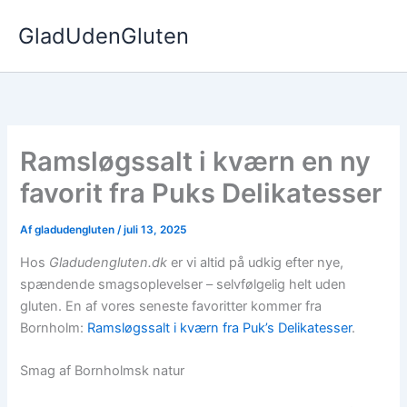
Gå
GladUdenGluten
til
indholdet
Ramsløgssalt i kværn en ny
favorit fra Puks Delikatesser
Af
gladudengluten
/
juli 13, 2025
Hos
Gladudengluten.dk
er vi altid på udkig efter nye,
spændende smagsoplevelser – selvfølgelig helt uden
gluten. En af vores seneste favoritter kommer fra
Bornholm:
Ramsløgssalt i kværn fra Puk’s Delikatesser
.
Smag af Bornholmsk natur