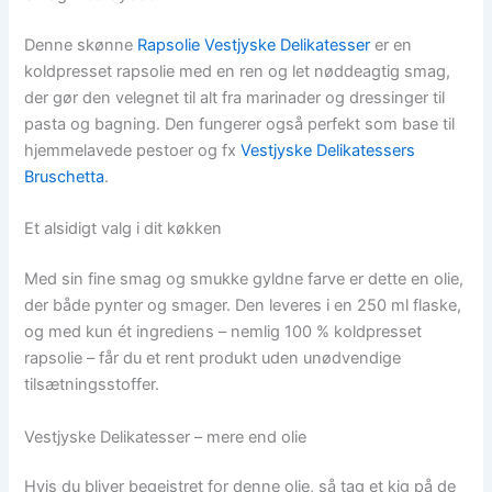
Denne skønne
Rapsolie Vestjyske Delikatesser
er en
koldpresset rapsolie med en ren og let nøddeagtig smag,
der gør den velegnet til alt fra marinader og dressinger til
pasta og bagning. Den fungerer også perfekt som base til
hjemmelavede pestoer og fx
Vestjyske Delikatessers
Bruschetta
.
Et alsidigt valg i dit køkken
Med sin fine smag og smukke gyldne farve er dette en olie,
der både pynter og smager. Den leveres i en 250 ml flaske,
og med kun ét ingrediens – nemlig 100 % koldpresset
rapsolie – får du et rent produkt uden unødvendige
tilsætningsstoffer.
Vestjyske Delikatesser – mere end olie
Hvis du bliver begejstret for denne olie, så tag et kig på de