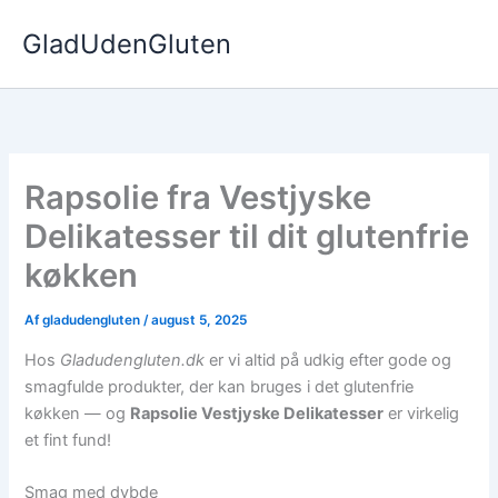
Gå
GladUdenGluten
til
indholdet
Rapsolie fra Vestjyske
Delikatesser til dit glutenfrie
køkken
Af
gladudengluten
/
august 5, 2025
Hos
Gladudengluten.dk
er vi altid på udkig efter gode og
smagfulde produkter, der kan bruges i det glutenfrie
køkken — og
Rapsolie Vestjyske Delikatesser
er virkelig
et fint fund!
Smag med dybde