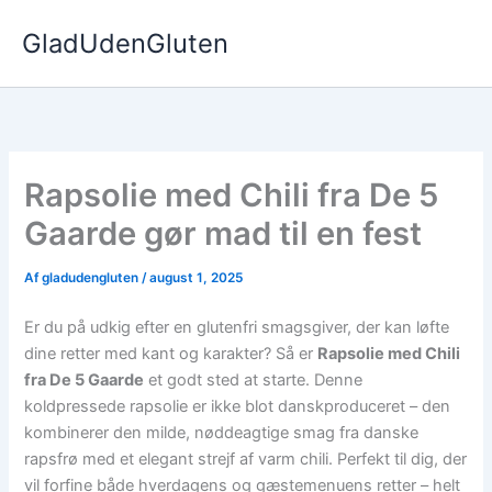
Gå
GladUdenGluten
til
indholdet
Rapsolie med Chili fra De 5
Gaarde gør mad til en fest
Af
gladudengluten
/
august 1, 2025
Er du på udkig efter en glutenfri smagsgiver, der kan løfte
dine retter med kant og karakter? Så er
Rapsolie med Chili
fra De 5 Gaarde
et godt sted at starte. Denne
koldpressede rapsolie er ikke blot danskproduceret – den
kombinerer den milde, nøddeagtige smag fra danske
rapsfrø med et elegant strejf af varm chili. Perfekt til dig, der
vil forfine både hverdagens og gæstemenuens retter – helt