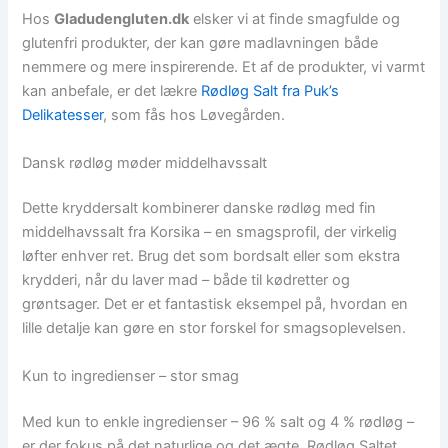
Hos
Gladudengluten.dk
elsker vi at finde smagfulde og
glutenfri produkter, der kan gøre madlavningen både
nemmere og mere inspirerende. Et af de produkter, vi varmt
kan anbefale, er det lækre
Rødløg Salt fra Puk’s
Delikatesser
, som fås hos Løvegården.
Dansk rødløg møder middelhavssalt
Dette kryddersalt kombinerer danske rødløg med fin
middelhavssalt fra Korsika – en smagsprofil, der virkelig
løfter enhver ret. Brug det som bordsalt eller som ekstra
krydderi, når du laver mad – både til kødretter og
grøntsager. Det er et fantastisk eksempel på, hvordan en
lille detalje kan gøre en stor forskel for smagsoplevelsen.
Kun to ingredienser – stor smag
Med kun to enkle ingredienser – 96 % salt og 4 % rødløg –
er der fokus på det naturlige og det ægte. Rødløg Saltet