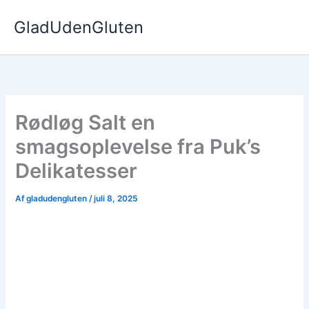
Gå
GladUdenGluten
til
indholdet
Rødløg Salt en
smagsoplevelse fra Puk’s
Delikatesser
Af
gladudengluten
/
juli 8, 2025