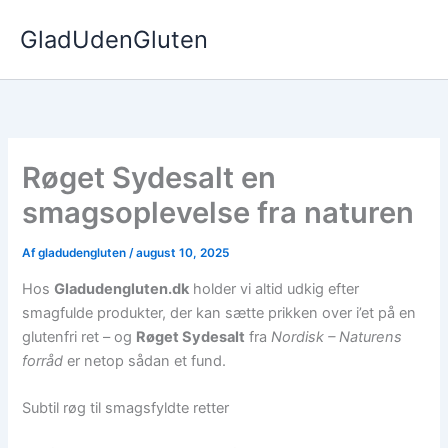
Gå
GladUdenGluten
til
indholdet
Røget Sydesalt en
smagsoplevelse fra naturen
Af
gladudengluten
/
august 10, 2025
Hos
Gladudengluten.dk
holder vi altid udkig efter
smagfulde produkter, der kan sætte prikken over i’et på en
glutenfri ret – og
Røget Sydesalt
fra
Nordisk – Naturens
forråd
er netop sådan et fund.
Subtil røg til smagsfyldte retter