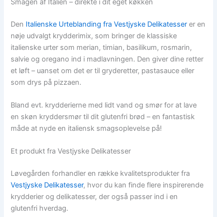
Smagen af Italien – direkte i dit eget køkken
Den
Italienske Urteblanding fra Vestjyske Delikatesser
er en
nøje udvalgt krydderimix, som bringer de klassiske
italienske urter som merian, timian, basilikum, rosmarin,
salvie og oregano ind i madlavningen. Den giver dine retter
et løft – uanset om det er til gryderetter, pastasauce eller
som drys på pizzaen.
Bland evt. krydderierne med lidt vand og smør for at lave
en skøn kryddersmør til dit glutenfri brød – en fantastisk
måde at nyde en italiensk smagsoplevelse på!
Et produkt fra Vestjyske Delikatesser
Løvegården forhandler en række kvalitetsprodukter fra
Vestjyske Delikatesser
, hvor du kan finde flere inspirerende
krydderier og delikatesser, der også passer ind i en
glutenfri hverdag.