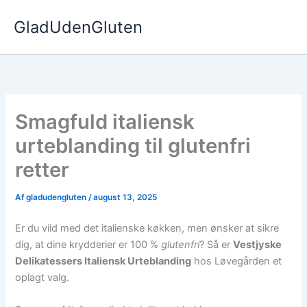
Gå
GladUdenGluten
til
indholdet
Smagfuld italiensk
urteblanding til glutenfri
retter
Af
gladudengluten
/
august 13, 2025
Er du vild med det italienske køkken, men ønsker at sikre
dig, at dine krydderier er 100 %
glutenfri
? Så er
Vestjyske
Delikatessers Italiensk Urteblanding
hos Løvegården et
oplagt valg.