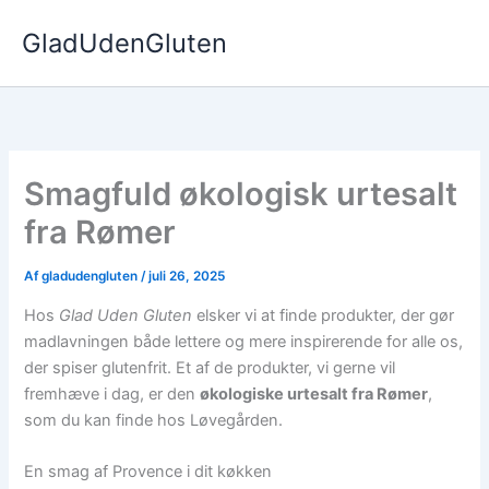
Gå
GladUdenGluten
til
indholdet
Smagfuld økologisk urtesalt
fra Rømer
Af
gladudengluten
/
juli 26, 2025
Hos
Glad Uden Gluten
elsker vi at finde produkter, der gør
madlavningen både lettere og mere inspirerende for alle os,
der spiser glutenfrit. Et af de produkter, vi gerne vil
fremhæve i dag, er den
økologiske urtesalt fra Rømer
,
som du kan finde hos Løvegården.
En smag af Provence i dit køkken