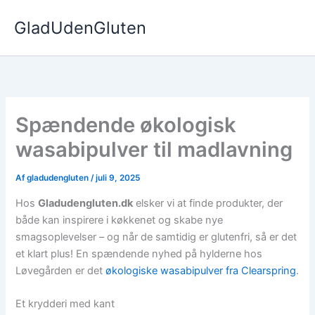
Gå
GladUdenGluten
til
indholdet
Spændende økologisk
wasabipulver til madlavning
Af
gladudengluten
/
juli 9, 2025
Hos
Gladudengluten.dk
elsker vi at finde produkter, der
både kan inspirere i køkkenet og skabe nye
smagsoplevelser – og når de samtidig er glutenfri, så er det
et klart plus! En spændende nyhed på hylderne hos
Løvegården er det
økologiske wasabipulver fra Clearspring
.
Et krydderi med kant