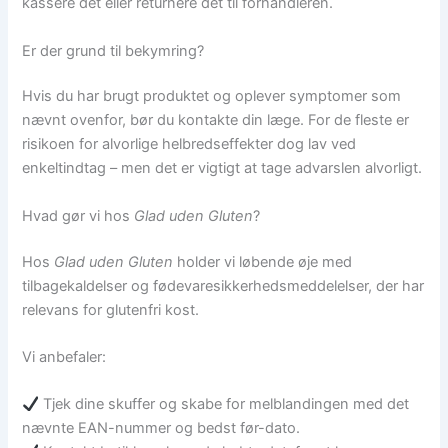
kassere det eller returnere det til forhandleren.
Er der grund til bekymring?
Hvis du har brugt produktet og oplever symptomer som
nævnt ovenfor, bør du kontakte din læge. For de fleste er
risikoen for alvorlige helbredseffekter dog lav ved
enkeltindtag – men det er vigtigt at tage advarslen alvorligt.
Hvad gør vi hos
Glad uden Gluten
?
Hos
Glad uden Gluten
holder vi løbende øje med
tilbagekaldelser og fødevaresikkerhedsmeddelelser, der har
relevans for glutenfri kost.
Vi anbefaler:
Tjek dine skuffer og skabe for melblandingen med det
nævnte EAN-nummer og bedst før-dato.