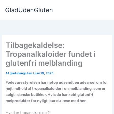
Gå
GladUdenGluten
til
indholdet
Tilbagekaldelse:
Tropanalkaloider fundet i
glutenfri melblanding
Af
gladudengluten
/
juni 19, 2025
Fødevarestyrelsen har netop udsendt en advarsel om for
højt indhold af tropanalkaloider i en melblanding, som er
solgt i danske butikker. Hvis du har købt glutenfri
melprodukter for nyligt, bør du læse med her.
Hvad er tropanalkaloider?