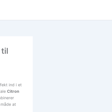
til
ekt ind i et
fale
Citron
mbinerer
t måde at