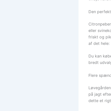
Den perfekt
Citronpeber 
eller svinek
friskt og pi
af det hele:
Du kan kø
bredt udvalg
Flere spæn
Løvegården 
på jagt efte
dette et rig