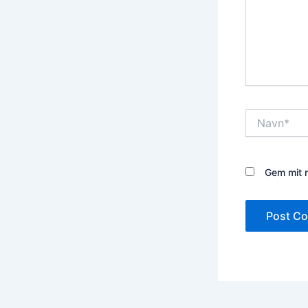
Navn*
Gem mit n