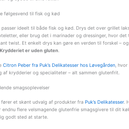
e følgesvend til fisk og kød
passer ideelt til både fisk og kød. Drys det over grillet laks
oteletter, eller brug det i marinader og dressinger, hvor det t
kant twist. Et enkelt drys kan gøre en verden til forskel – o
Krydderiet er uden gluten
.
be
Citron Peber fra Puk’s Delikatesser hos Løvegården
, hvor
 af krydderier og specialiteter – alt sammen glutenfrit.
dende smagsoplevelser
fører et skønt udvalg af produkter fra
Puk’s Delikatesser
. 
r endnu flere velsmagende glutenfrie smagsgivere til dit kø
tig godt sted at starte.