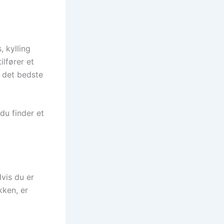
, kylling
ilfører et
g det bedste
 du finder et
Hvis du er
kken, er