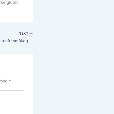
ke gluten!
NEXT
Find de bedste glutenfri småkager online
t med
*