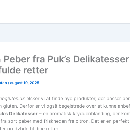
 Peber fra Puk’s Delikatesser 
ulde retter
uten
/
august 19, 2025
engluten.dk
elsker vi at finde nye produkter, der passer perf
 gluten. Derfor er vi også begejstrede over at kunne anbe
uk’s Delikatesser
– en aromatisk krydderiblanding, der ko
fra sort peber med friskheden fra citron. Det er en perfek
kter og dybde til dine retter.