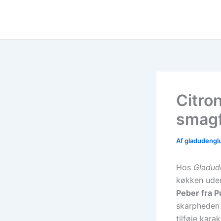
Gå
til
indholdet
Citron
smagf
Af
gladudengl
Hos
Gladud
køkken uden
Peber fra P
skarpheden 
tilføje kara