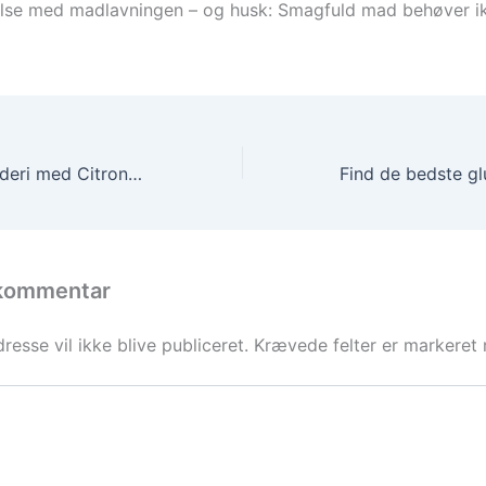
lse med madlavningen – og husk: Smagfuld mad behøver ik
Friskhed og krydderi med Citron Peber
 kommentar
resse vil ikke blive publiceret.
Krævede felter er markere