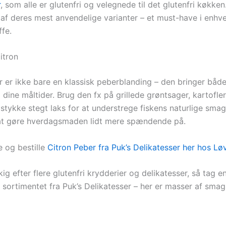
r
, som alle er glutenfri og velegnede til det glutenfri køkken
 af deres mest anvendelige varianter – et must-have i enhv
ffe.
citron
r er ikke bare en klassisk peberblanding – den bringer både
 dine måltider. Brug den fx på grillede grøntsager, kartofler
stykke stegt laks for at understrege fiskens naturlige smag
t gøre hverdagsmaden lidt mere spændende på.
e og bestille
Citron Peber fra Puk’s Delikatesser her hos L
ig efter flere glutenfri krydderier og delikatesser, så tag en
f sortimentet fra Puk’s Delikatesser – her er masser af sma