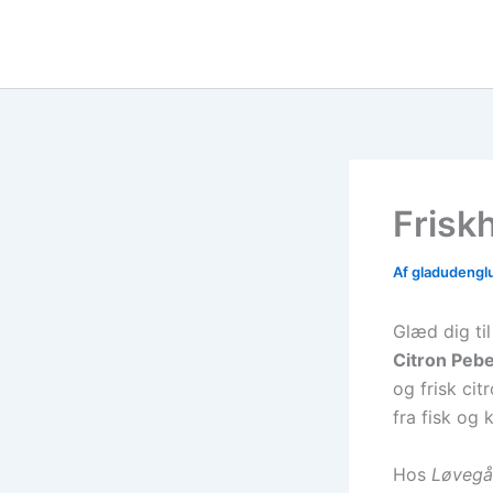
Gå
til
indholdet
Frisk
Af
gladudengl
Glæd dig ti
Citron Pebe
og frisk citr
fra fisk og 
Hos
Løvegå