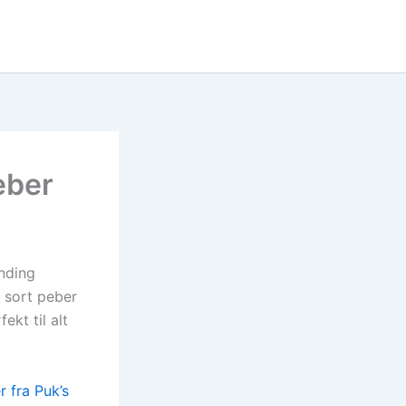
eber
nding
 sort peber
ekt til alt
r fra Puk’s