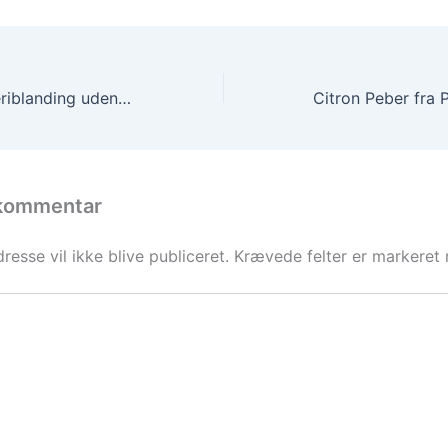
Smagfuld krydderiblanding uden gluten
 kommentar
resse vil ikke blive publiceret.
Krævede felter er markere