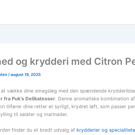
hed og krydderi med Citron P
uten
/
august 19, 2025
l at vække dine smagsløg med den spændende krydderibla
r fra Puk’s Delikatesser
. Denne aromatiske kombination af
on tilfører dine retter et syrligt, krydret løft, som passer perf
kylling til salater og marinader.
rden
finder du et bredt udvalg af
krydderier og specialitete