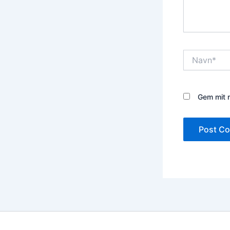
Navn*
Gem mit n