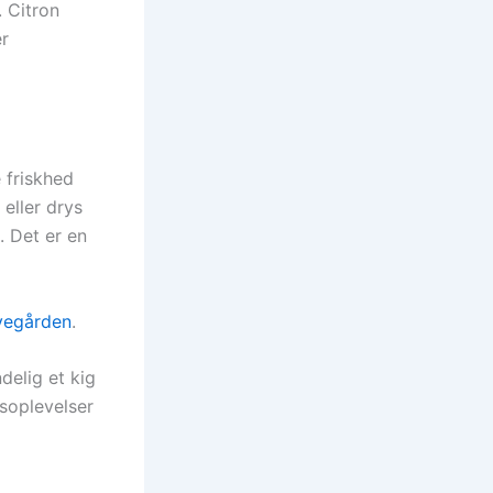
. Citron
er
 friskhed
 eller drys
. Det er en
øvegården
.
delig et kig
gsoplevelser