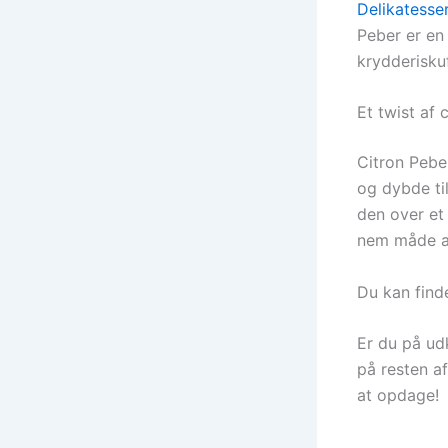
Delikatesse
Peber er en
krydderisku
Et twist af 
Citron Pebe
og dybde til
den over et 
nem måde a
Du kan find
Er du på udk
på resten a
at opdage!