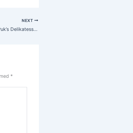
NEXT
Citron Peber fra Puk’s Delikatesser til smagfulde retter
t med
*